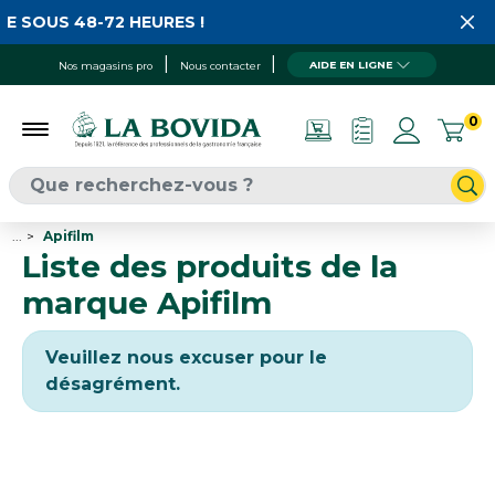
E SOUS 48-72 HEURES !
AIDE EN LIGNE
Nos magasins pro
Nous contacter
0
...
Apifilm
Liste des produits de la
marque Apifilm
Veuillez nous excuser pour le
désagrément.