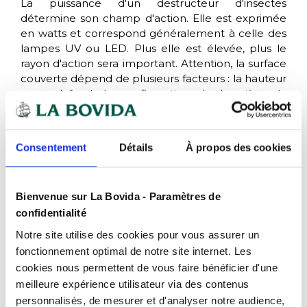
La puissance d'un destructeur d'insectes
détermine son champ d'action. Elle est exprimée
en watts et correspond généralement à celle des
lampes UV ou LED. Plus elle est élevée, plus le
rayon d'action sera important. Attention, la surface
couverte dépend de plusieurs facteurs : la hauteur
sous plafond, la configuration de la pièce, la
présence d'obstacles, l'intensité lumineuse
ambiante ou encore l'ouverture sur l'extérieur.
Pour vous aider dans le choix de la puissance, voici
Consentement
Détails
À propos des cookies
quelques repères :
Petites pièces / réserves / bureaux
: faible
puissance (environ 20 w)
Bienvenue sur La Bovida - Paramètres de
Cuisines professionnelles :
puissance
confidentialité
intermédiaire (environ 40 w)
Notre site utilise des cookies pour vous assurer un
Laboratoires / grandes salles / entrepôts
: forte
fonctionnement optimal de notre site internet. Les
puissance ou plusieurs appareils (environ 80 w)
cookies nous permettent de vous faire bénéficier d'une
meilleure expérience utilisateur via des contenus
Bon à savoir !
personnalisés, de mesurer et d'analyser notre audience,