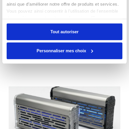
ainsi que d'améliorer notre offre de produits et services.
Un appareil sous-dimensionné sera
Vous pouvez ainsi consentir à l'utilisation de l'ensemble
inefficace, même installé correctement.
des cookies sur notre site en cliquant sur "Tout
Dans les cuisines professionnelles, il est
autoriser". Cependant, si vous ne souhaitez autoriser que
souvent préférable d'installer plusieurs
certains types de cookies, veuillez cliquer sur
Tout autoriser
appareils plutôt qu'un seul. Au contraire, un
"Personnaliser mes choix".
appareil trop puissant sera inutilement
Personnaliser mes choix
coûteux et mal adapté à l'espace.