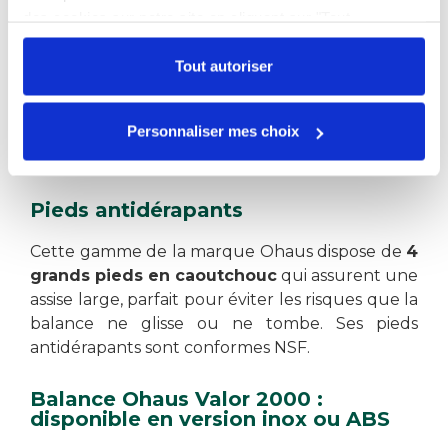
Cette balance de comptoir compacte est
très
des cookies sur notre site en cliquant sur "Tout
facile d'utilisation
et simplifie les actions de
autoriser". Cependant, si vous ne souhaitez autoriser que
pesage des professionnels des métiers de
certains types de cookies, veuillez cliquer sur
Tout autoriser
bouche. Les afficheurs LED ont une hauteur de
"Personnaliser mes choix".
20,5 mm qui permet une excellente visibilité et
Personnaliser mes choix
une très bonne lecture. Facile à configurer, elle
est parfaite pour gagner en productivité.
Pieds antidérapants
Cette gamme de la marque Ohaus dispose de
4
grands pieds en caoutchouc
qui assurent une
assise large, parfait pour éviter les risques que la
balance ne glisse ou ne tombe. Ses pieds
antidérapants sont conformes NSF.
Balance Ohaus Valor 2000 :
disponible en version inox ou ABS