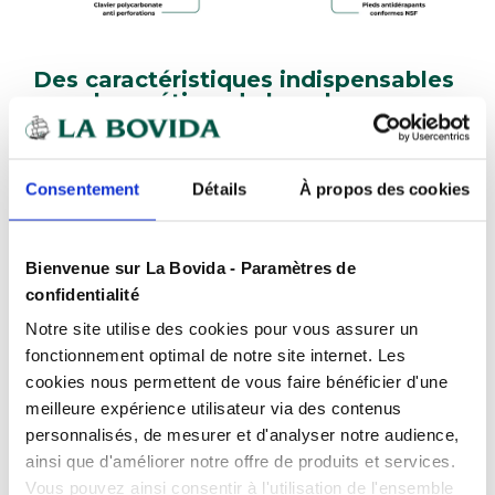
Des caractéristiques indispensables
pour les métiers de bouche
Autonomie et alimentation
Consentement
Détails
À propos des cookies
La balance Ohaus Valor 2000 est équipée d'une
batterie rechargeable intégrée offrant jusqu'à
Bienvenue sur La Bovida - Paramètres de
50 heures d'autonomie
, permettant ainsi un
confidentialité
fonctionnement sans interruption pendant plus
d'une semaine de travail. Son adaptateur
Notre site utilise des cookies pour vous assurer un
universel 100-240 V garantit une alimentation
fonctionnement optimal de notre site internet. Les
fiable et sûre, y compris dans les
cookies nous permettent de vous faire bénéficier d'une
environnements humides.
meilleure expérience utilisateur via des contenus
personnalisés, de mesurer et d'analyser notre audience,
ainsi que d'améliorer notre offre de produits et services.
Simplicité d'utilisation
Vous pouvez ainsi consentir à l'utilisation de l'ensemble