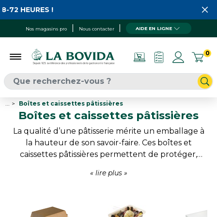
EURES !
AIDE EN LIGNE
Nos magasins pro
Nous contacter
0
...
Boîtes et caissettes pâtissières
Boîtes et caissettes pâtissières
La qualité d’une pâtisserie mérite un emballage à
la hauteur de son savoir-faire. Ces boîtes et
caissettes pâtissières permettent de protéger,
transporter et mettre en valeur gâteaux,
entremets, tartes, viennoiseries ou créations
individuelles. Disponibles en carton blanc, kraft ou
imprimé, elles s’adaptent à tous les styles de
présentation. Leur conception facilite la