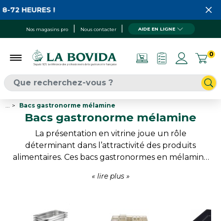
 HEURES !
AIDE EN LIGNE
Nos magasins pro
Nous contacter
0
...
Bacs gastronorme mélamine
Bacs gastronorme mélamine
La présentation en vitrine joue un rôle
déterminant dans l’attractivité des produits
alimentaires. Ces bacs gastronormes en mélamine
permettent de créer des espaces de présentation
soignés tout en apportant une touche moderne
et professionnelle. Disponibles dans différents
formats, profondeurs et coloris, ils s’intègrent
facilement aux vitrines réfrigérées, buffets ou