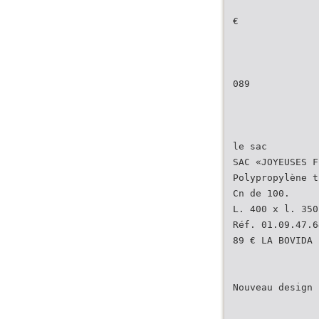
€
089
le sac
SAC «JOYEUSES F
Polypropylène t
Cn de 100.
L. 400 x l. 350
Réf. 01.09.47.6
89 € LA BOVIDA
Nouveau design 