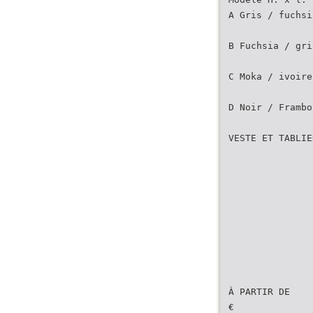
A Gris / fuchsi
B Fuchsia / gri
C Moka / ivoire
D Noir / Frambo
VESTE ET TABLIE
À PARTIR DE
€