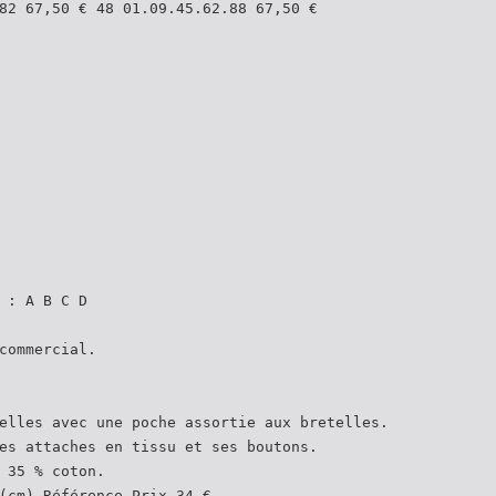
82 67,50 € 48 01.09.45.62.88 67,50 €
 : A B C D
commercial.
elles avec une poche assortie aux bretelles.
es attaches en tissu et ses boutons.
 35 % coton.
(cm) Référence Prix 34 €